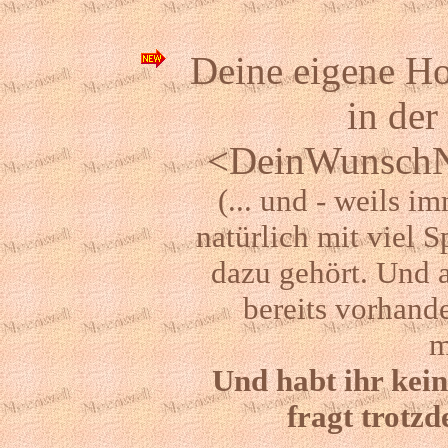
Deine
eigene H
in de
<DeinWunschN
(... und - weils i
natürlich mit viel 
dazu gehört. Und 
bereits vorhand
m
Und habt ihr kei
fragt trotz